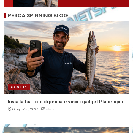
2
PESCA SPINNING BLOG
Ricciola giapponese nel
Salento: nuova specie aliena nel
Mediterraneo?
3
Eging: come calcolare
correttamente le dimensioni
dell’egi, lo SHAKU e il SUN
4
GADGETS
Invia la tua foto di pesca e vinci i gadget Planetspin
Otonabee 48: il minnow doppia
Giugno 30, 2026
admin
paletta, novità pesca spinning
5