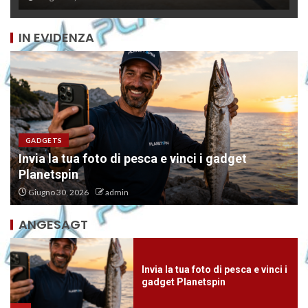
IN EVIDENZA
Otonabee 48: il minnow doppia
paletta, novità pesca spinning
5
EVENTI
Raduno di pesca a Napoli con Planetspin:
barracuda, tramonto e nuovi amici sul mare
Invia la tua foto di pesca e vinci i
gadget Planetspin
Giugno 28, 2026
admin
1
ANGESAGT
Raduno di pesca a Napoli con
Planetspin: barracuda,
tramonto e nuovi amici sul mare