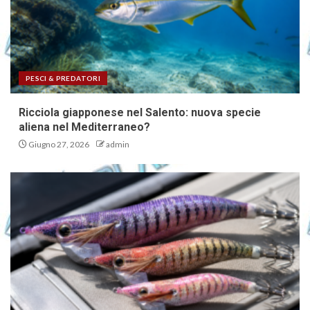
correttamente le dimensioni
dell’egi, lo SHAKU e il SUN
4
PESCI & PREDATORI
Otonabee 48: il minnow doppia
Ricciola giapponese nel Salento: nuova specie
paletta, novità pesca spinning
aliena nel Mediterraneo?
5
Giugno 27, 2026
admin