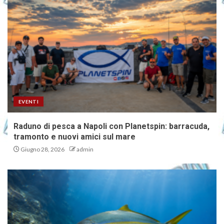
Invia la tua foto di pesca e vinci i
gadget Planetspin
1
Raduno di pesca a Napoli con
Planetspin: barracuda,
EVENTI
tramonto e nuovi amici sul mare
2
Raduno di pesca a Napoli con Planetspin: barracuda,
tramonto e nuovi amici sul mare
Giugno 28, 2026
admin
Ricciola giapponese nel
Salento: nuova specie aliena nel
Mediterraneo?
3
Eging: come calcolare