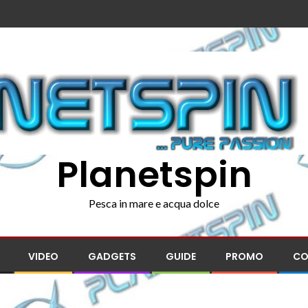
Planetspin
Pesca in mare e acqua dolce
VIDEO
GADGETS
GUIDE
PROMO
CO