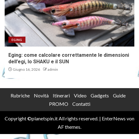
EGING
Eging: come calcolare correttamente le dimensioni
dell’egi, lo SHAKU e il SUN
Giugno 16, 2026
admin
Rubriche
Novità
Itinerari
Video
Gadgets
Guide
PROMO
Contatti
Copyright ©planetspin.it All rights reserved.
|
EnterNews
von
AF themes.