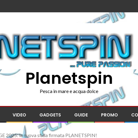
Planetspin
Pesca in mare e acqua dolce
VIDEO
GADGETS
GUIDE
PROMO
CO
025: la nuova sfida firmata PLANETSPIN!