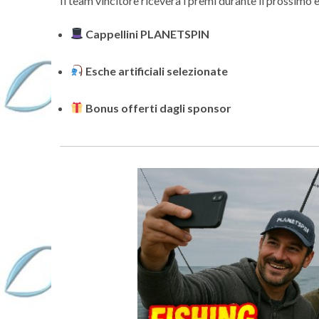
Il team vincitore riceverà i premi durante il prossim
Cappellini PLANETSPIN
Esche artificiali selezionate
Bonus offerti dagli sponsor