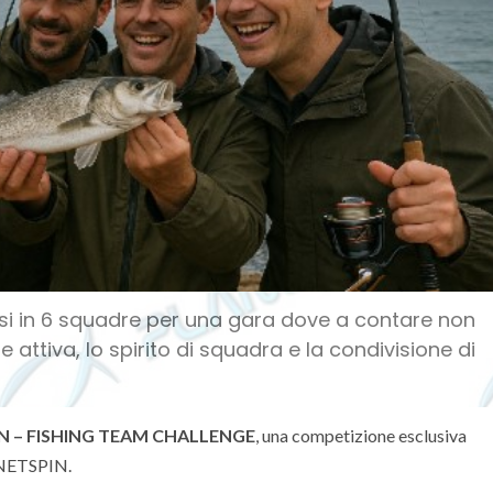
isi in 6 squadre per una gara dove a contare non
 attiva, lo spirito di squadra e la condivisione di
N – FISHING TEAM CHALLENGE
, una competizione esclusiva
ANETSPIN.