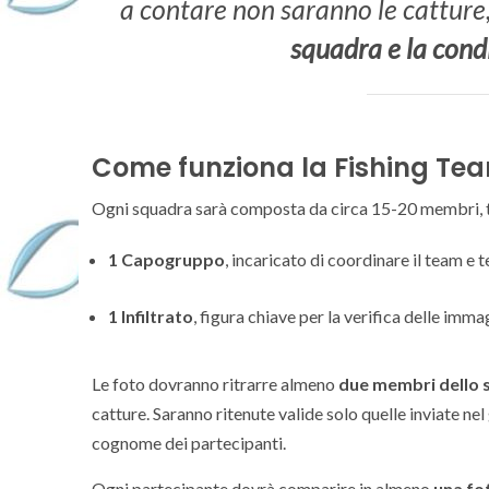
a contare non saranno le catture
squadra e la condi
Come funziona la Fishing Te
Ogni squadra sarà composta da circa 15-20 membri, t
1 Capogruppo
, incaricato di coordinare il team e t
1 Infiltrato
, figura chiave per la verifica delle imma
Le foto dovranno ritrarre almeno
due membri dello 
catture. Saranno ritenute valide solo quelle inviate
cognome dei partecipanti.
Ogni partecipante dovrà comparire in almeno
una fo