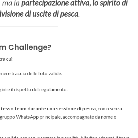
, ma la
partecipazione attiva, lo spirito di
visione di uscite di pesca
.
am Challenge?
ra cui:
enere traccia delle foto valide.
gini e il rispetto del regolamento.
stesso team durante una sessione di pesca
, con o senza
 nel gruppo WhatsApp principale, accompagnate da nome e
to valida
per non incorrere in penalità. Alla fine, vincerà il team