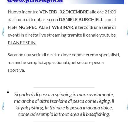
Nuovo incontro
VENERDI 02 DICEMBRE
alle ore 21:00
parliamo di trout area con
DANIELE BURCHIELLI
con il
FISHING SPECIALIST WEBINAR
, il terzo di una serie di
eventi in diretta live streaming tramite il canale
youtube
PLANETSPIN
.
Saranno una serie di dirette dove conosceremo specialisti,
ma anche semplici appassionati, nel settore pesca
sportiva.
Si parlerà di pesca a spinning in mare ovviamente,
ma anche di altre tecniche di pesca come l’eging, il
kayak fishing, la traina e la pesca in acqua dolce,
come ad esempio la trout area e il bassfishing.