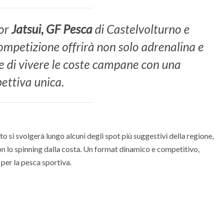
or
Jatsui, GF Pesca
di Castelvolturno e
ompetizione offrirà non solo adrenalina e
e di vivere le coste campane con una
ettiva unica.
si svolgerà lungo alcuni degli spot più suggestivi della regione,
n lo spinning dalla costa. Un format dinamico e competitivo,
 per la pesca sportiva.