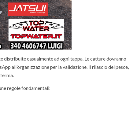
ate distribuite casualmente ad ogni tappa. Le catture dovranno
App all’organizzazione per la validazione. Il rilascio del pesce,
nferma.
cune regole fondamentali: