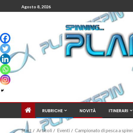
Agosto 8, 2026
RUBRICHE
NOVITÀ
ITINERARI
Start
Articoli
Eventi
Campionato di pesca a spinn