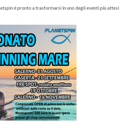
tspin è pronto a trasformarsi in uno degli eventi più attesi