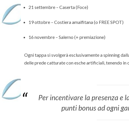
21 settembre – Caserta (Foce)
19 ottobre – Costiera amalfitana (o FREE SPOT)
16 novembre – Salerno (+ premiazione)
Ogni tappa si svolgerà esclusivamente a spinning dalla
delle prede catturate con esche artificiali, tenendo in
Per incentivare la presenza e l
punti bonus ad ogni gar