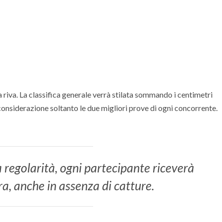
 riva. La classifica generale verrà stilata sommando i centimetri
 considerazione soltanto le due migliori prove di ogni concorrente.
a regolarità, ogni partecipante riceverà
a, anche in assenza di catture.