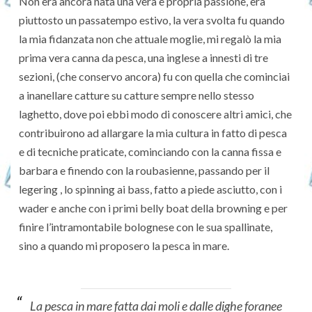
Non era ancora nata una vera e propria passione, era
piuttosto un passatempo estivo, la vera svolta fu quando
la mia fidanzata non che attuale moglie, mi regalò la mia
prima vera canna da pesca, una inglese a innesti di tre
sezioni, (che conservo ancora) fu con quella che cominciai
a inanellare catture su catture sempre nello stesso
laghetto, dove poi ebbi modo di conoscere altri amici, che
contribuirono ad allargare la mia cultura in fatto di pesca
e di tecniche praticate, cominciando con la canna fissa e
barbara e finendo con la roubasienne, passando per il
legering , lo spinning ai bass, fatto a piede asciutto, con i
wader e anche con i primi belly boat della browning e per
finire l’intramontabile bolognese con le sua spallinate,
sino a quando mi proposero la pesca in mare.
La pesca in mare fatta dai moli e dalle dighe foranee