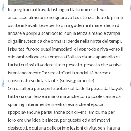
In quegli anni il kayak fishing in Italia non esisteva
ancora…o almeno io ne ignoravo l’esistenza, dopo le prime
uscite in kayak, tese per lo più a godermi il mare, decisi di
andare a polipi a scarroccio, con la lenza a mano e zampa
di gallina, tecnica che ormai si perde nella notte dei tempi,
i risultati furono quasi immediati, e l’approdo a riva verso il
mio ombrellone era sempre affollato da un capannello di
turisti curiosi di vedere il mio pescato, pescato che veniva
istantaneamente “arricciato” nella modalità barese e
consumato seduta stante. (selvaggiamente)
Già da allora percepii le potenzialità della pesca dal kayak
fatta sia con lenze a mano ma anche con piccole canne da
spinning interamente in vetroresina che al epoca
spopolavano, ne parlai anche con diversi amici, ma per
loro era una idea bislacca, per questo ed altri motivi
desistetti, e qui una delle prime lezioni di vita, se si ha una