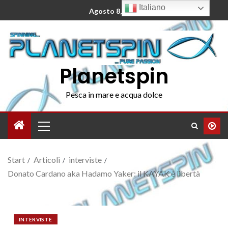
Italiano
Agosto 8, 2026
Planetspin
Pesca in mare e acqua dolce
Start
Articoli
interviste
Donato Cardano aka Hadamo Yaker: il KAYAK è libertà
INTERVISTE