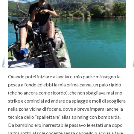
Quando potei iniziare a lanciare, mio padre m’insegno la
pesca a fondo ed ebbi la mia prima canna, un palo rigido
(che ho ancora come ricordo), che non sbagliava mai uno
strike e cominciai ad andare da spiagge e moli di scogliera
nella zona vicina di focene, dove a breve imparai anche la
tecnica dello “spallettare” alias spinning con bombarda.
Da bambino ero inarrestabile passavo le estati una dopo
l’altra sotto al sole cocente senza cappello o acqua a fare