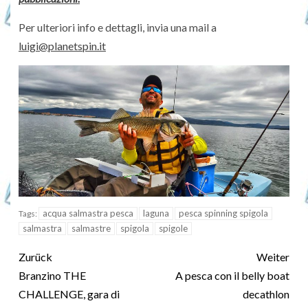
Per ulteriori info e dettagli, invia una mail a
luigi@planetspin.it
acqua salmastra pesca
laguna
pesca spinning spigola
Tags:
salmastra
salmastre
spigola
spigole
Zurück
Weiter
Branzino THE
A pesca con il belly boat
CHALLENGE, gara di
decathlon