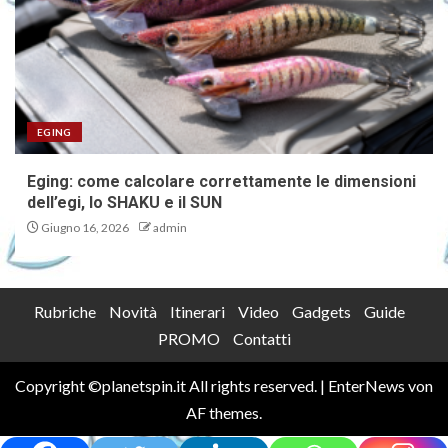
EGING
Eging: come calcolare correttamente le dimensioni
dell’egi, lo SHAKU e il SUN
Giugno 16, 2026
admin
Rubriche
Novità
Itinerari
Video
Gadgets
Guide
PROMO
Contatti
Copyright ©planetspin.it All rights reserved.
|
EnterNews
von
AF themes.