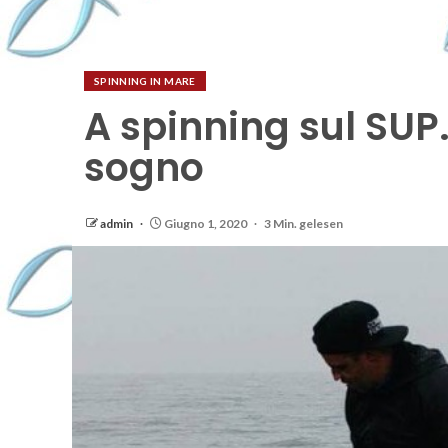
SPINNING IN MARE
A spinning sul SU
sogno
admin
Giugno 1, 2020
3 Min. gelesen