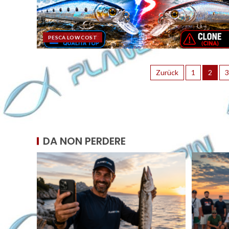
PESCA LOW COST
Zurück
1
2
3
DA NON PERDERE