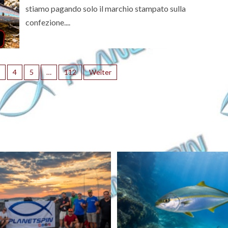
stiamo pagando solo il marchio stampato sulla
confezione....
4
5
…
112
Weiter