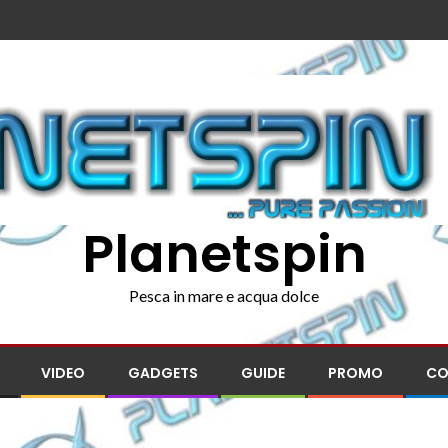
Planetspin
Pesca in mare e acqua dolce
VIDEO
GADGETS
GUIDE
PROMO
CO