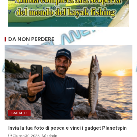
DA NON PERDERE
GADGETS
Invia la tua foto di pesca e vinci i gadget Planetspin
Giugno 30, 2026
admin