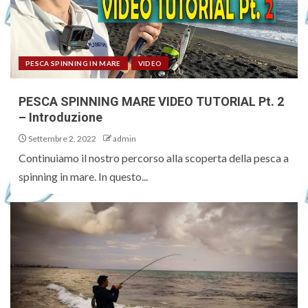
PESCA SPINNING IN MARE
VIDEO
PESCA SPINNING MARE VIDEO TUTORIAL Pt. 2
– Introduzione
Settembre 2, 2022
admin
Continuiamo il nostro percorso alla scoperta della pesca a
spinning in mare. In questo...