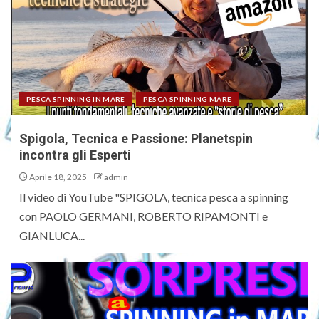
PESCA SPINNING IN MARE
PESCA SPINNING MARE
Spigola, Tecnica e Passione: Planetspin
incontra gli Esperti
Aprile 18, 2025
admin
Il video di YouTube "SPIGOLA, tecnica pesca a spinning
con PAOLO GERMANI, ROBERTO RIPAMONTI e
GIANLUCA...