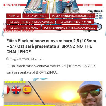
NOVITÀ
PESCA SPINNING
PESCA SPINNING ACQUA DOLCE
PESCA SPINNING IN ACQUA DOLCE
PESCA SPINNING IN MARE
PESCA SPINNING MARE
PESCA SPINNING MARE E ACQUA DOLCE
Fiiish Black minnow nuova misura 2,5 (105mm
– 2/7 Oz) sarà presentata al BRANZINO THE
CHALLENGE
Maggio 3, 2023
admin
Fiiish Black minnow nuova misura 2,5 (105mm – 2/7 Oz)
sarà presentata al BRANZINO...