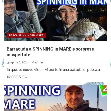
PESCA SPINNING IN MARE
Barracuda a SPINNING in MARE e sorprese
inaspettate
Aprile 5, 2024
admin
In questo nuovo video, vi porto in una battuta di pesca a
spinning in...