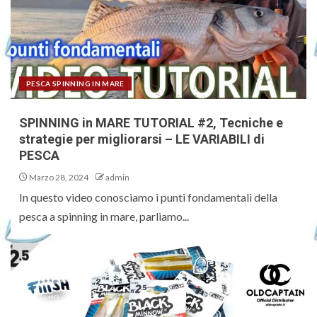
PESCA SPINNING IN MARE
SPINNING in MARE TUTORIAL #2, Tecniche e
strategie per migliorarsi – LE VARIABILI di
PESCA
Marzo 28, 2024
admin
In questo video conosciamo i punti fondamentali della
pesca a spinning in mare, parliamo...