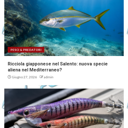
PESCI & PREDATORI
Ricciola giapponese nel Salento: nuova specie
aliena nel Mediterraneo?
Giugno 27, 2026
admin