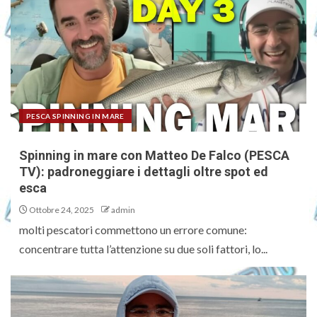
PESCA SPINNING IN MARE
Spinning in mare con Matteo De Falco (PESCA
TV): padroneggiare i dettagli oltre spot ed
esca
Ottobre 24, 2025
admin
molti pescatori commettono un errore comune:
concentrare tutta l’attenzione su due soli fattori, lo...