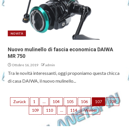
NOVITÀ
Nuovo mulinello di fascia economica DAIWA
MR 750
Ottobre 16, 2019
admin
Tra le novità interessanti, oggi proponiamo questa chicca
di casa DAIWA, il nuovo mulinello...
Zurück
1
…
104
105
106
107
108
109
110
…
114
Weiter