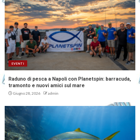
Invia la tua foto di pesca e vinci i
gadget Planetspin
1
Raduno di pesca a Napoli con
Planetspin: barracuda,
EVENTI
tramonto e nuovi amici sul mare
2
Raduno di pesca a Napoli con Planetspin: barracuda,
tramonto e nuovi amici sul mare
Giugno 28, 2026
admin
Ricciola giapponese nel
Salento: nuova specie aliena nel
Mediterraneo?
3
Eging: come calcolare