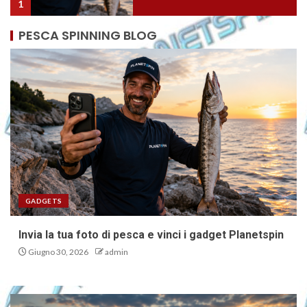
2
PESCA SPINNING BLOG
Ricciola giapponese nel
Salento: nuova specie aliena nel
Mediterraneo?
3
Eging: come calcolare
correttamente le dimensioni
dell’egi, lo SHAKU e il SUN
4
GADGETS
Invia la tua foto di pesca e vinci i gadget Planetspin
Otonabee 48: il minnow doppia
Giugno 30, 2026
admin
paletta, novità pesca spinning
5