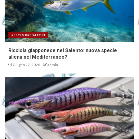
correttamente le dimensioni
dell’egi, lo SHAKU e il SUN
4
PESCI & PREDATORI
Otonabee 48: il minnow doppia
Ricciola giapponese nel Salento: nuova specie
paletta, novità pesca spinning
aliena nel Mediterraneo?
5
Giugno 27, 2026
admin