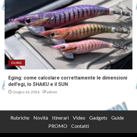
EGING
Eging: come calcolare correttamente le dimensioni
dell’egi, lo SHAKU e il SUN
Giugno 16, 2026
admin
Rubriche
Novità
Itinerari
Video
Gadgets
Guide
PROMO
Contatti