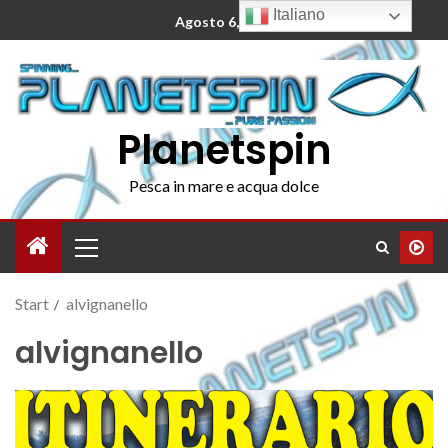
Italiano
Agosto 6, 2026
Planetspin
Pesca in mare e acqua dolce
Start
alvignanello
alvignanello