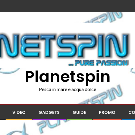
Planetspin
Pesca in mare e acqua dolce
VIDEO
GADGETS
GUIDE
PROMO
CO