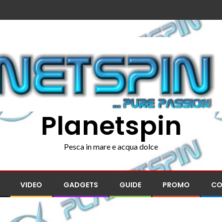
Planetspin
Pesca in mare e acqua dolce
VIDEO
GADGETS
GUIDE
PROMO
CO