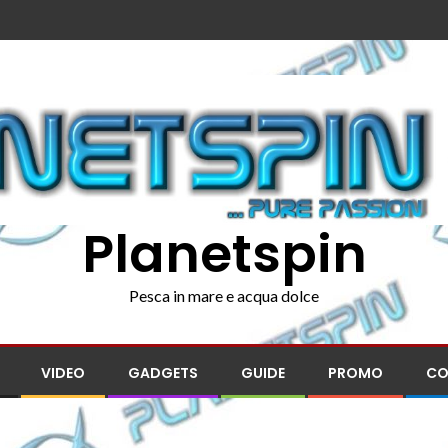
Planetspin
Pesca in mare e acqua dolce
VIDEO
GADGETS
GUIDE
PROMO
CO