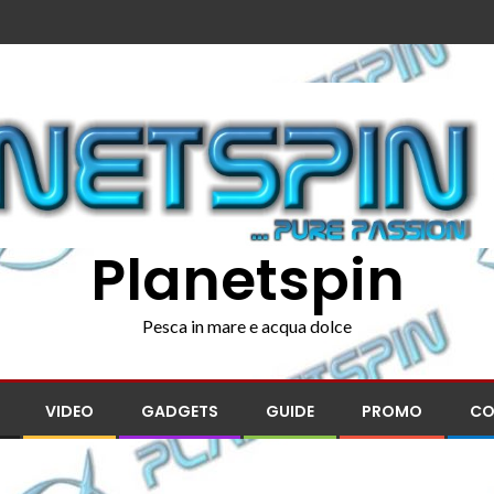
Planetspin
Pesca in mare e acqua dolce
VIDEO
GADGETS
GUIDE
PROMO
CO