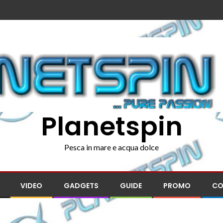
Planetspin
Pesca in mare e acqua dolce
VIDEO
GADGETS
GUIDE
PROMO
CO