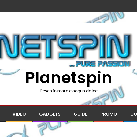
Planetspin
Pesca in mare e acqua dolce
VIDEO
GADGETS
GUIDE
PROMO
CO