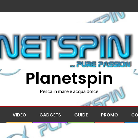
Planetspin
Pesca in mare e acqua dolce
VIDEO
GADGETS
GUIDE
PROMO
CO