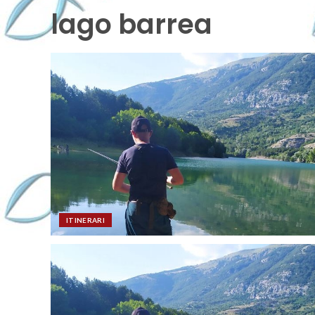
lago barrea
ITINERARI