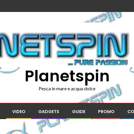
Planetspin
Pesca in mare e acqua dolce
VIDEO
GADGETS
GUIDE
PROMO
CO