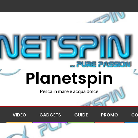
Planetspin
Pesca in mare e acqua dolce
VIDEO
GADGETS
GUIDE
PROMO
CO