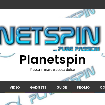
Planetspin
Pesca in mare e acqua dolce
VIDEO
GADGETS
GUIDE
PROMO
CO