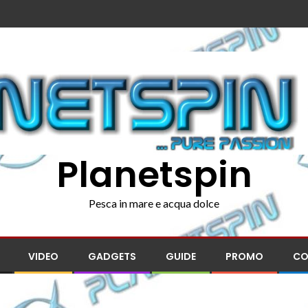
Planetspin
Pesca in mare e acqua dolce
VIDEO
GADGETS
GUIDE
PROMO
CO