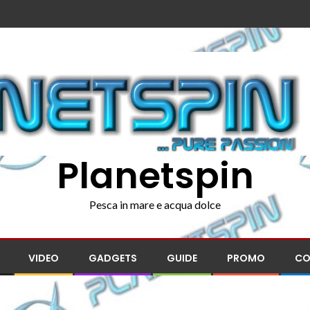
Planetspin
Pesca in mare e acqua dolce
VIDEO
GADGETS
GUIDE
PROMO
CO