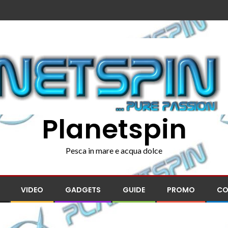
Planetspin
Pesca in mare e acqua dolce
VIDEO
GADGETS
GUIDE
PROMO
CO