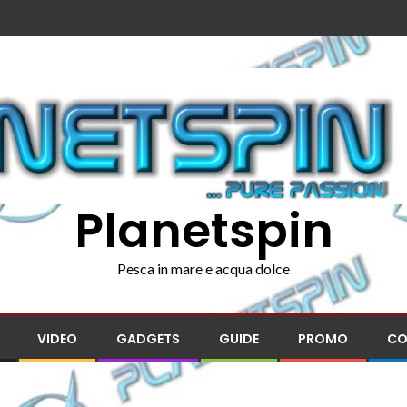
Planetspin
Pesca in mare e acqua dolce
VIDEO
GADGETS
GUIDE
PROMO
CO