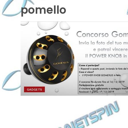
pomello
GADGETS