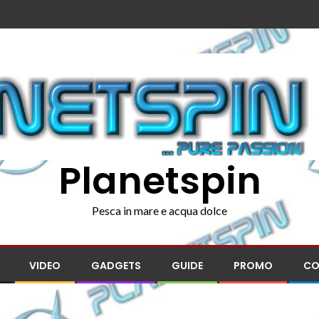
Planetspin
Pesca in mare e acqua dolce
VIDEO
GADGETS
GUIDE
PROMO
CO