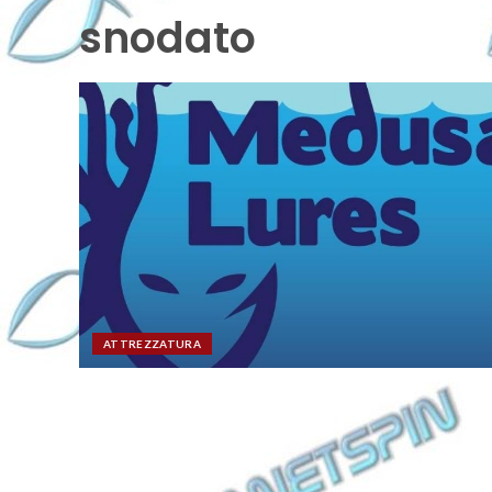
snodato
ATTREZZATURA