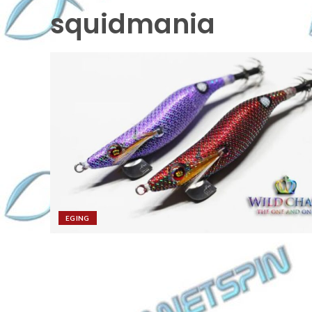
squidmania
EGING