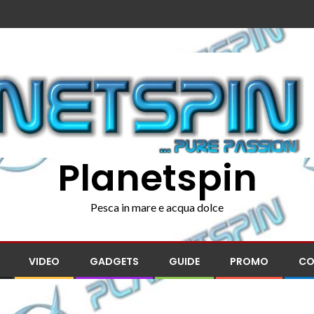
Planetspin
Pesca in mare e acqua dolce
VIDEO
GADGETS
GUIDE
PROMO
CO