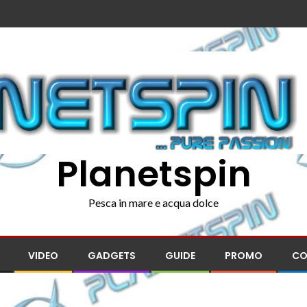
Planetspin
Pesca in mare e acqua dolce
VIDEO
GADGETS
GUIDE
PROMO
CO