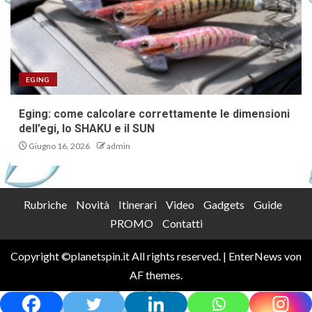
EGING
Eging: come calcolare correttamente le dimensioni
dell’egi, lo SHAKU e il SUN
Giugno 16, 2026
admin
Rubriche
Novità
Itinerari
Video
Gadgets
Guide
PROMO
Contatti
Copyright ©planetspin.it All rights reserved.
|
EnterNews
von
AF themes.