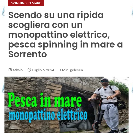
SPINNING IN MARE
Scendo su una ripida
scogliera con un
monopattino elettrico,
pesca spinning in mare a
Sorrento
admin
Luglio 6, 2024
1 Min. gelesen