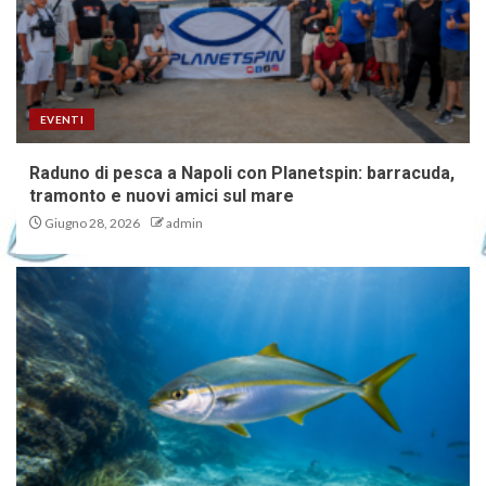
EVENTI
Raduno di pesca a Napoli con Planetspin: barracuda,
tramonto e nuovi amici sul mare
Giugno 28, 2026
admin