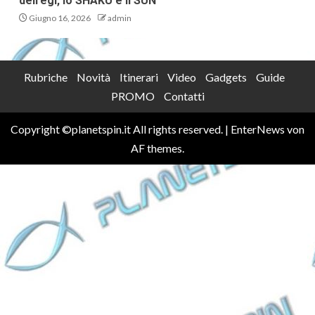
dell’egi, lo SHAKU e il SUN
Giugno 16, 2026
admin
Rubriche
Novità
Itinerari
Video
Gadgets
Guide
PROMO
Contatti
Copyright ©planetspin.it All rights reserved.
|
EnterNews
von
AF themes.