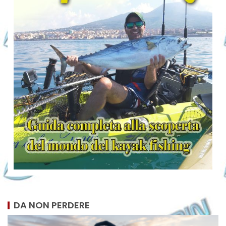
DA NON PERDERE