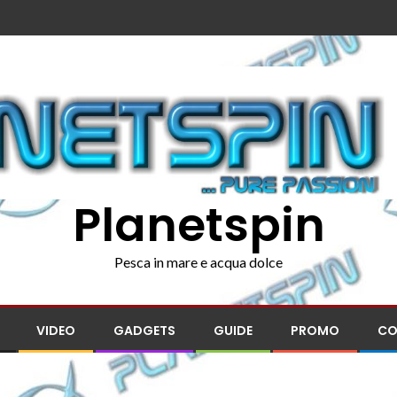
Planetspin
Pesca in mare e acqua dolce
VIDEO
GADGETS
GUIDE
PROMO
CO