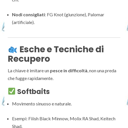
Nodi consigliati
: FG Knot (giunzione), Palomar
(artificiale).
Esche e Tecniche di
Recupero
La chiave è imitare un
pesce in difficoltà
, non una preda
che fugge rapidamente.
Softbaits
Movimento sinuoso e naturale.
Esempi: Fiiish Black Minnow, Molix RA Shad, Keitech
Shad.