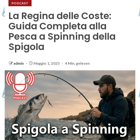
PODCAST
La Regina delle Coste:
Guida Completa alla
Pesca a Spinning della
Spigola
admin
Maggio 1, 2025
4 Min. gelesen