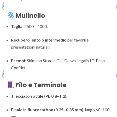
Mulinello
Taglia
: 2500 – 4000.
Recupero lento o intermedio
per favorire
presentazioni naturali.
Esempi
: Shimano Stradic Ci4, Daiwa Legalis LT, Penn
Conflict.
Filo e Terminale
Trecciato sottile (PE 0.8–1.2)
.
Finale in fluorocarbon (0.25–0.35 mm)
, lungo 60–100
cm.