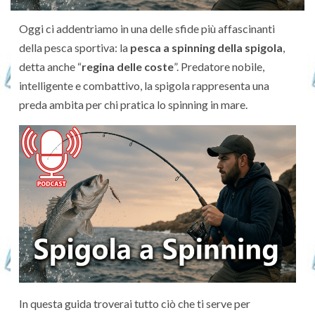
Oggi ci addentriamo in una delle sfide più affascinanti
della pesca sportiva: la
pesca a spinning della spigola
,
detta anche “
regina delle coste
”. Predatore nobile,
intelligente e combattivo, la spigola rappresenta una
preda ambita per chi pratica lo spinning in mare.
In questa guida troverai tutto ciò che ti serve per