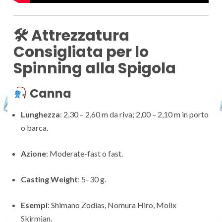
🛠
Attrezzatura
Consigliata per lo
Spinning alla Spigola
Canna
Lunghezza
: 2,30 – 2,60 m da riva; 2,00 – 2,10 m in porto
o barca.
Azione
: Moderate-fast o fast.
Casting Weight
: 5–30 g.
Esempi
: Shimano Zodias, Nomura Hiro, Molix
Skirmjan.