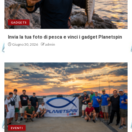
GADGETS
Invia la tua foto di pesca e vinci i gadget Planetspin
Giugno 30, 2026
admin
EVENTI