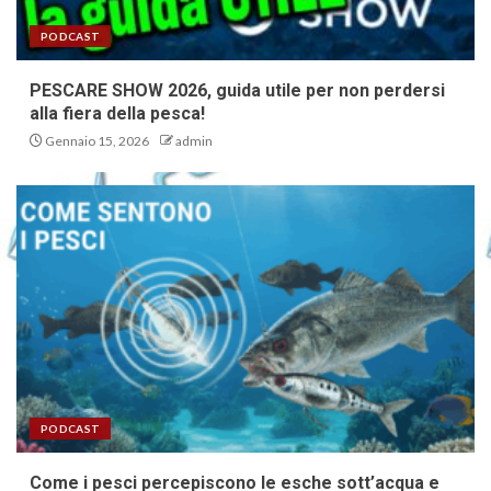
PODCAST
PESCARE SHOW 2026, guida utile per non perdersi
alla fiera della pesca!
Gennaio 15, 2026
admin
PODCAST
Come i pesci percepiscono le esche sott’acqua e