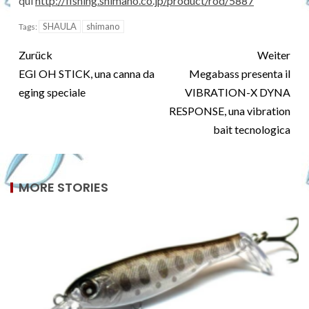
qui
http://fishing.shimano.co.jp/product/rod/5887
SHAULA
shimano
Tags:
Zurück
Weiter
EGI OH STICK, una canna da
Megabass presenta il
eging speciale
VIBRATION-X DYNA
RESPONSE, una vibration
bait tecnologica
MORE STORIES