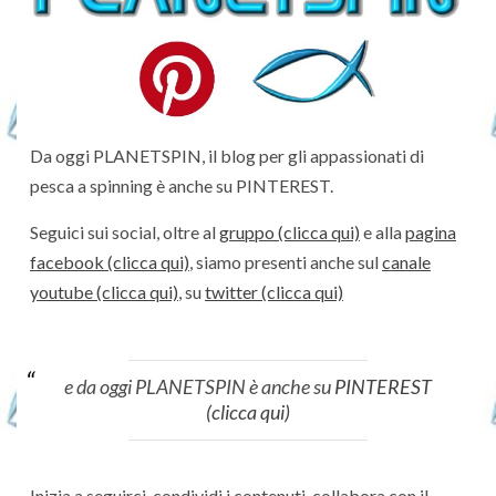
Da oggi PLANETSPIN, il blog per gli appassionati di
pesca a spinning è anche su PINTEREST.
Seguici sui social, oltre al
gruppo (clicca qui)
e alla
pagina
facebook (clicca qui)
, siamo presenti anche sul
canale
youtube (clicca qui)
, su
twitter (clicca qui)
e da oggi PLANETSPIN è anche su
PINTEREST
(clicca qui)
Inizia a seguirci, condividi i contenuti, collabora con il