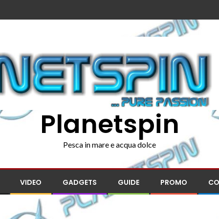
Planetspin
Pesca in mare e acqua dolce
VIDEO
GADGETS
GUIDE
PROMO
CO