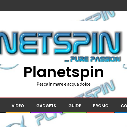
Planetspin
Pesca in mare e acqua dolce
VIDEO
GADGETS
GUIDE
PROMO
CO