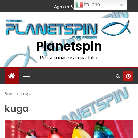
Italiano
Agosto 8, 2026
Planetspin
Pesca in mare e acqua dolce
Start
kuga
kuga