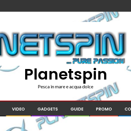
Planetspin
Pesca in mare e acqua dolce
VIDEO
GADGETS
GUIDE
PROMO
CO