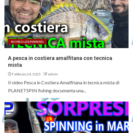
NONSOLOSPINNING
A pesca in costiera amalfitana con tecnica
mista
Febbraio 24, 2025
admin
Il video Pesca in Costiera Amalfitana in tecnica mista di
PLANETSPIN fishing documenta una...