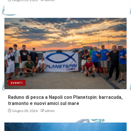
EVENTI
Raduno di pesca a Napoli con Planetspin: barracuda,
tramonto e nuovi amici sul mare
Giugno 28, 2026
admin