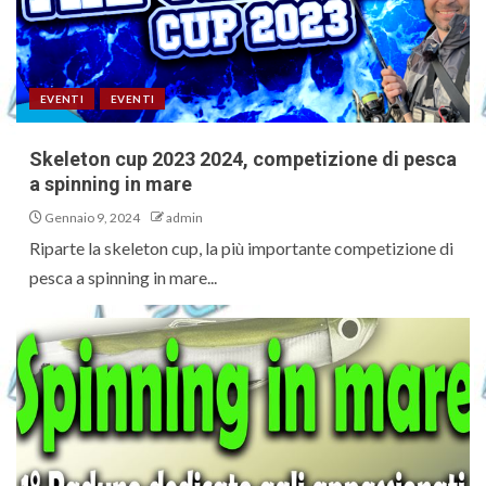
EVENTI
EVENTI
Skeleton cup 2023 2024, competizione di pesca
a spinning in mare
Gennaio 9, 2024
admin
Riparte la skeleton cup, la più importante competizione di
pesca a spinning in mare...