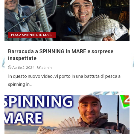
PESCA SPINNING IN MARE
Barracuda a SPINNING in MARE e sorprese
inaspettate
Aprile 5, 2024
admin
In questo nuovo video, vi porto in una battuta di pesca a
spinning in...