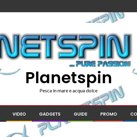
Planetspin
Pesca in mare e acqua dolce
VIDEO
GADGETS
GUIDE
PROMO
CO