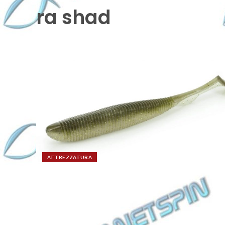
ra shad
ATTREZZATURA