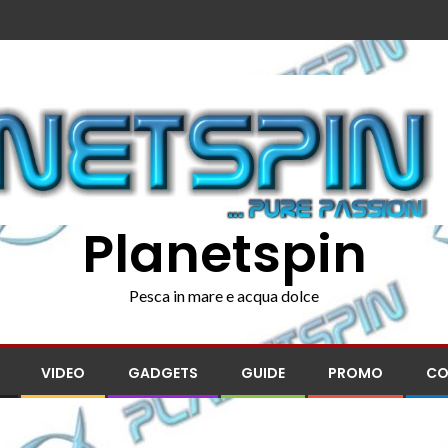
Planetspin
Pesca in mare e acqua dolce
VIDEO
GADGETS
GUIDE
PROMO
CO