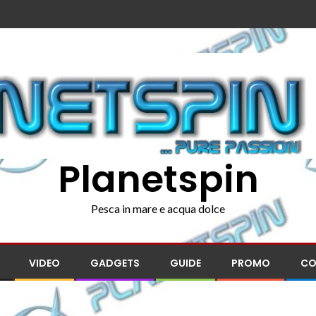
Planetspin
Pesca in mare e acqua dolce
VIDEO
GADGETS
GUIDE
PROMO
CO