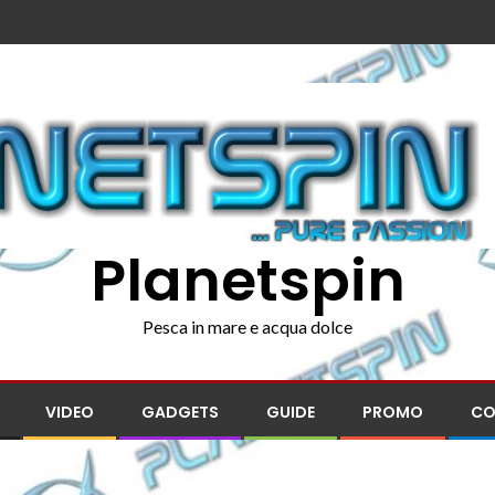
Planetspin
Pesca in mare e acqua dolce
VIDEO
GADGETS
GUIDE
PROMO
CO