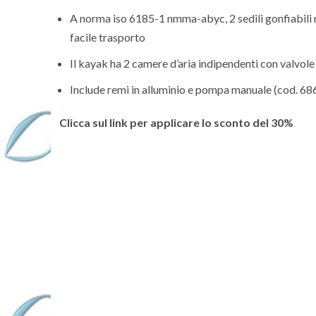
A norma iso 6185-1 nmma-abyc, 2 sedili gonfiabili re
facile trasporto
Il kayak ha 2 camere d’aria indipendenti con valvol
Include remi in alluminio e pompa manuale (cod. 6
Clicca sul link per applicare lo sconto del 30%