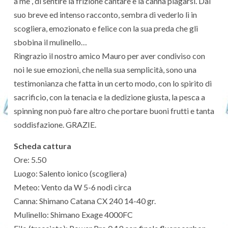
a me”, di sentire la frizione cantare e la canna piagarsi. Dal
suo breve ed intenso racconto, sembra di vederlo lì in
scogliera, emozionato e felice con la sua preda che gli
sbobina il mulinello…
Ringrazio il nostro amico Mauro per aver condiviso con
noi le sue emozioni, che nella sua semplicità, sono una
testimonianza che fatta in un certo modo, con lo spirito di
sacrificio, con la tenacia e la dedizione giusta, la pesca a
spinning non può fare altro che portare buoni frutti e tanta
soddisfazione. GRAZIE.
Scheda cattura
Ore: 5.50
Luogo: Salento ionico (scogliera)
Meteo: Vento da W 5-6 nodi circa
Canna: Shimano Catana CX 240 14-40 gr.
Mulinello: Shimano Exage 4000FC