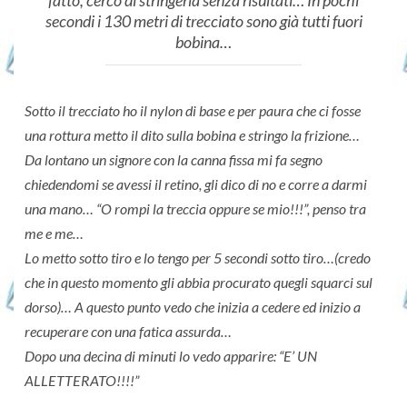
fatto, cerco di stringerla senza risultati… In pochi
secondi i 130 metri di trecciato sono già tutti fuori
bobina…
Sotto il trecciato ho il nylon di base e per paura che ci fosse
una rottura metto il dito sulla bobina e stringo la frizione…
Da lontano un signore con la canna fissa mi fa segno
chiedendomi se avessi il retino, gli dico di no e corre a darmi
una mano… “O rompi la treccia oppure se mio!!!”, penso tra
me e me…
Lo metto sotto tiro e lo tengo per 5 secondi sotto tiro…(credo
che in questo momento gli abbia procurato quegli squarci sul
dorso)… A questo punto vedo che inizia a cedere ed inizio a
recuperare con una fatica assurda…
Dopo una decina di minuti lo vedo apparire: “E’ UN
ALLETTERATO!!!!”