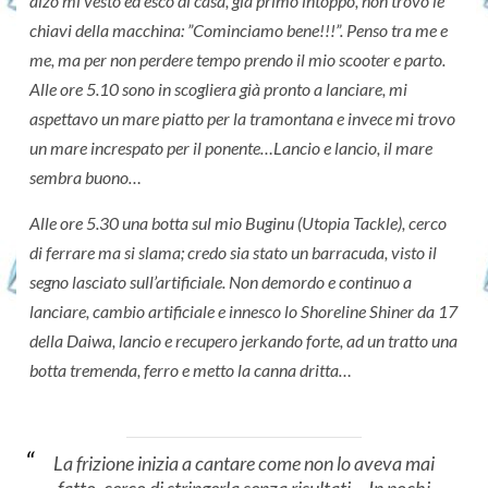
alzo mi vesto ed esco di casa, già primo intoppo, non trovo le
chiavi della macchina: ”Cominciamo bene!!!”. Penso tra me e
me, ma per non perdere tempo prendo il mio scooter e parto.
Alle ore 5.10 sono in scogliera già pronto a lanciare, mi
aspettavo un mare piatto per la tramontana e invece mi trovo
un mare increspato per il ponente…Lancio e lancio, il mare
sembra buono…
Alle ore 5.30 una botta sul mio Buginu (Utopia Tackle), cerco
di ferrare ma si slama; credo sia stato un barracuda, visto il
segno lasciato sull’artificiale. Non demordo e continuo a
lanciare, cambio artificiale e innesco lo Shoreline Shiner da 17
della Daiwa, lancio e recupero jerkando forte, ad un tratto una
botta tremenda, ferro e metto la canna dritta…
La frizione inizia a cantare come non lo aveva mai