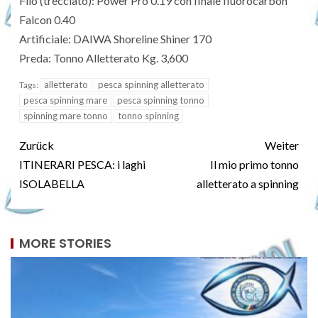
Filo (trecciato): Power Pro 0.19 con finale fluorocarbon
Falcon 0.40
Artificiale: DAIWA Shoreline Shiner 170
Preda: Tonno Alletterato Kg. 3,600
alletterato
pesca spinning alletterato
Tags:
pesca spinning mare
pesca spinning tonno
spinning mare tonno
tonno spinning
Zurück
Weiter
ITINERARI PESCA: i laghi
Il mio primo tonno
ISOLABELLA
alletterato a spinning
MORE STORIES