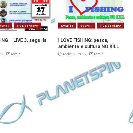
VENTI
TV E STAMPA
EVENTI
EVENTI
TV E STAMPA
ING – LIVE 3, segui la
I LOVE FISHING: pesca,
ambiente e cultura NO KILL
22
admin
Aprile 13, 2022
admin